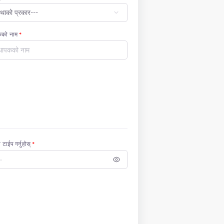
पकको नाम
*
न टाईप गर्नुहोस्
*